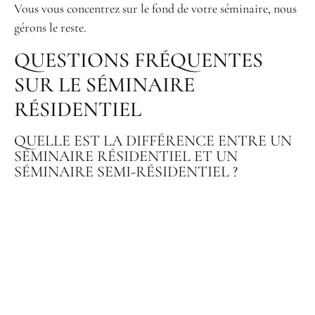
Vous vous concentrez sur le fond de votre séminaire, nous
gérons le reste.
QUESTIONS FRÉQUENTES
SUR LE SÉMINAIRE
RÉSIDENTIEL
QUELLE EST LA DIFFÉRENCE ENTRE UN
SÉMINAIRE RÉSIDENTIEL ET UN
SÉMINAIRE SEMI-RÉSIDENTIEL ?
Un séminaire résidentiel inclut l’hébergement sur place
pour la totalité des participants sur toute la durée de
l’événement. La formule semi-résidentielle propose
l’hébergement uniquement pour une partie du groupe, ou
uniquement pour certaines nuits. Le choix entre les deux
dépend du budget, du nombre de participants et de
l’intensité du programme souhaité. Pour un événement