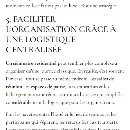
moments collectifs n’est pas un luxe : c’est une stratégie.
5. FACILITER
L’ORGANISATION GRÂCE À
UNE LOGISTIQUE
CENTRALISÉE
Un séminaire résidentiel
peut sembler plus complexe à
organiser qu’une journée classique. En réalité, c’est souvent
l’inverse : tout se passe au même endroit. Les
salles de
réunion
, les
espaces de pause
, la
restauration
et les
hébergements
sont réunis sur un seul site, ce qui simplifie
considérablement la logistique pour les organisateurs.
Fini les navettes entre l’hôtel et le lieu de séminaire, les
participants qui s’égarent, les retards liés aux transferts.
Le groupe reste concentré, disponible et dans le bon état